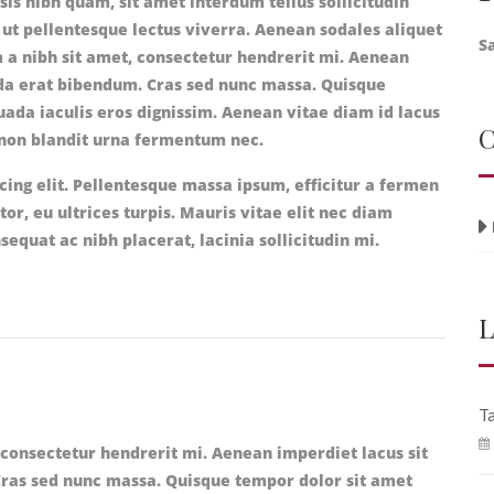
lisis nibh quam, sit amet interdum tellus sollicitudin
, ut pellentesque lectus viverra. Aenean sodales aliquet
S
 a nibh sit amet, consectetur hendrerit mi. Aenean
ada erat bibendum. Cras sed nunc massa. Quisque
ada iaculis eros dignissim. Aenean vitae diam id lacus
C
, non blandit urna fermentum nec.
cing elit. Pellentesque massa ipsum, efficitur a fermen
rtor, eu ultrices turpis. Mauris vitae elit nec diam
uat ac nibh placerat, lacinia sollicitudin mi.
L
Ta
 consectetur hendrerit mi. Aenean imperdiet lacus sit
Cras sed nunc massa. Quisque tempor dolor sit amet