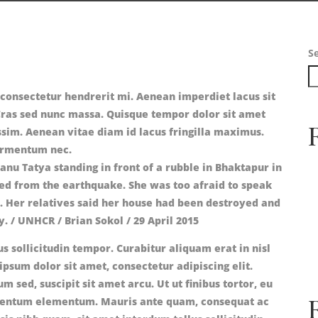
S
 consectetur hendrerit mi. Aenean imperdiet lacus sit
Cras sed nunc massa. Quisque tempor dolor sit amet
ssim. Aenean vitae diam id lacus fringilla maximus.
fermentum nec.
us sollicitudin tempor. Curabitur aliquam erat in nisl
ipsum dolor sit amet, consectetur adipiscing elit.
 sed, suscipit sit amet arcu. Ut ut finibus tortor, eu
lementum elementum. Mauris ante quam, consequat ac