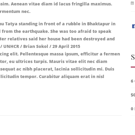
ssim. Aenean vitae diam id lacus fringilla maximus.
fermentum nec.
cing elit. Pellentesque massa ipsum, efficitur a fermen
S
rtor, eu ultrices turpis. Mauris vitae elit nec diam
uat ac nibh placerat, lacinia sollicitudin mi. Duis
llicitudin tempor. Curabitur aliquam erat in nisl
6
$
0