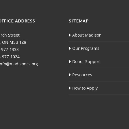
OFFICE ADDRESS
SITEMAP
rch Street
About Madison
, ON M5B 1Z8
Our Programs
-977-1333
-977-1024
Donor Support
info@madisoncs.org
Resources
How to Apply